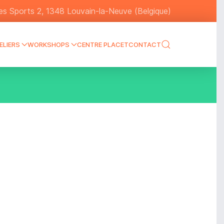
s Sports 2, 1348 Louvain-la-Neuve (Belgique)
ELIERS
WORKSHOPS
CENTRE PLACET
CONTACT