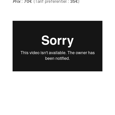
Prix
:
70€
(Tarif préférentiel :
35€
)